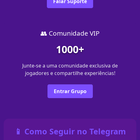
Falar Suporte
👥 Comunidade VIP
1000+
Junte-se a uma comunidade exclusiva de
jogadores e compartilhe experiências!
Entrar Grupo
📱 Como Seguir no Telegram