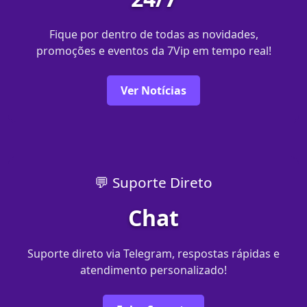
Fique por dentro de todas as novidades,
promoções e eventos da 7Vip em tempo real!
Ver Notícias
💬 Suporte Direto
Chat
Suporte direto via Telegram, respostas rápidas e
atendimento personalizado!