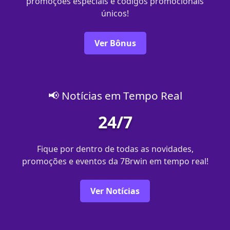
promoções especiais e códigos promocionais
únicos!
Ver Bônus
📢 Notícias em Tempo Real
24/7
Fique por dentro de todas as novidades,
promoções e eventos da 7Brwin em tempo real!
Ver Notícias