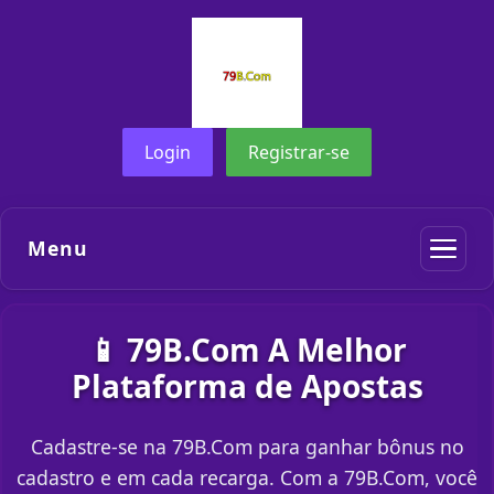
Login
Registrar-se
Menu
📱 79B.Com A Melhor
Plataforma de Apostas
Cadastre-se na 79B.Com para ganhar bônus no
cadastro e em cada recarga. Com a 79B.Com, você