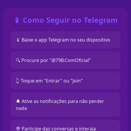
📱 Como Seguir no Telegram
📱 Baixe o app Telegram no seu dispositivo
🔍 Procure por "@79B.ComOficial"
👆 Toque em "Entrar" ou "Join"
🔔 Ative as notificações para não perder
nada
💬 Participe das conversas e interaja