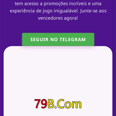
tem acesso a promoções incríveis e uma
experiência de jogo inigualável. Junte-se aos
vencedores agora!
SEGUIR NO TELEGRAM