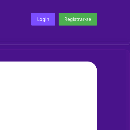
Login
Registrar-se