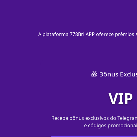
A plataforma 778Brl APP oferece prêmios s
🎁 Bônus Exclu
VIP
Receba bônus exclusivos do Telegra
e códigos promocionai