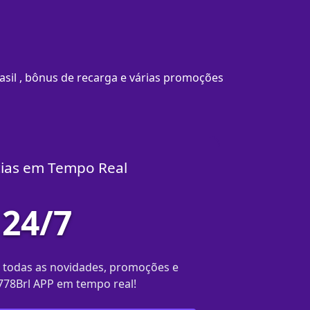
m
asil , bônus de recarga e várias promoções
cias em Tempo Real
24/7
e todas as novidades, promoções e
778Brl APP em tempo real!