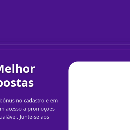
Melhor
postas
 bônus no cadastro e em
tem acesso a promoções
ualável. Junte-se aos