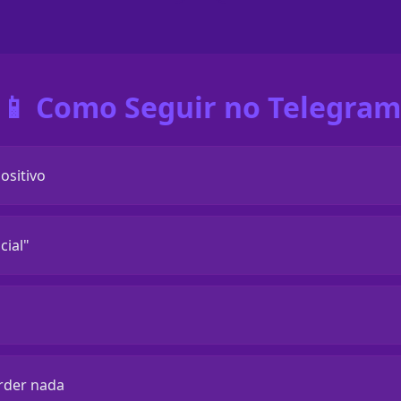
📱 Como Seguir no Telegram
ositivo
cial"
erder nada