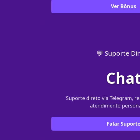
Ver Bônus
💬 Suporte Di
Cha
Suporte direto via Telegram, r
atendimento persona
Falar Suport