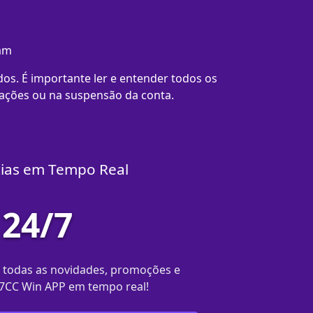
ram
os. É importante ler e entender todos os
izações ou na suspensão da conta.
cias em Tempo Real
24/7
e todas as novidades, promoções e
7CC Win APP em tempo real!