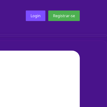
Login
Registrar-se