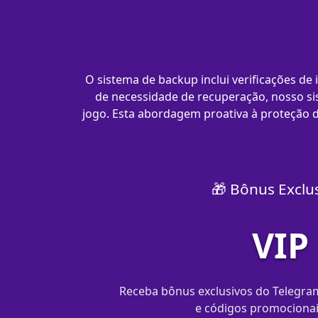
O sistema de backup inclui verificações d
de necessidade de recuperação, nosso s
jogo. Esta abordagem proativa à proteção 
🎁 Bônus Exclu
VIP
Receba bônus exclusivos do Telegra
e códigos promocionai