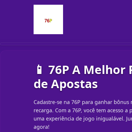
📱 76P A Melhor
de Apostas
Cadastre-se na 76P para ganhar bônus 
recarga. Com a 76P, você tem acesso a 
uma experiência de jogo inigualável. J
agora!