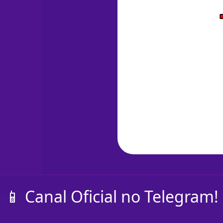
📱 Canal Oficial no Telegram!