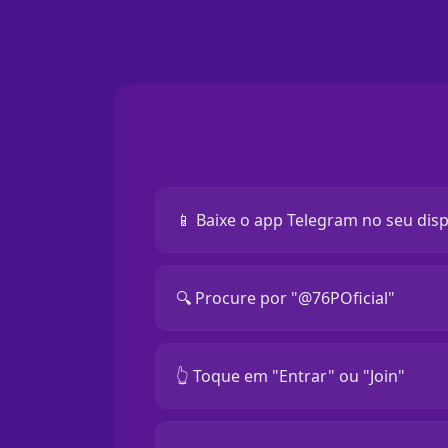
📱 Baixe o app Telegram no seu disp
🔍 Procure por "@76POficial"
👆 Toque em "Entrar" ou "Join"