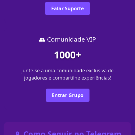
Falar Suporte
👥 Comunidade VIP
1000+
Junte-se a uma comunidade exclusiva de
jogadores e compartilhe experiências!
Entrar Grupo
📱 Como Seguir no Telegram