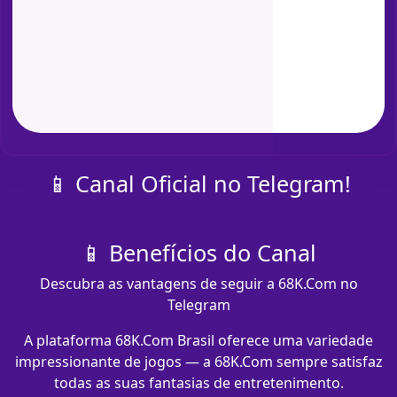
📱 Canal Oficial no Telegram!
📱 Benefícios do Canal
Descubra as vantagens de seguir a 68K.Com no
Telegram
A plataforma 68K.Com Brasil oferece uma variedade
impressionante de jogos — a 68K.Com sempre satisfaz
todas as suas fantasias de entretenimento.