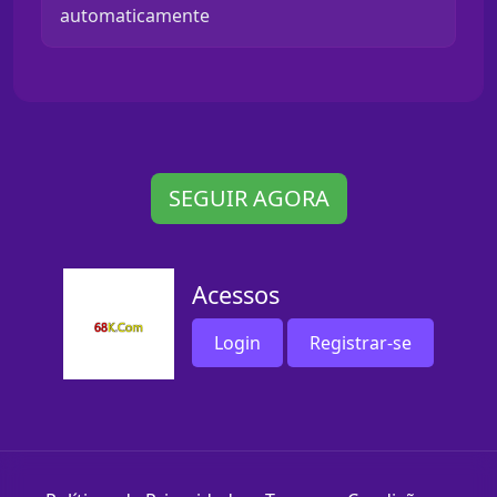
automaticamente
SEGUIR AGORA
Acessos
Login
Registrar-se