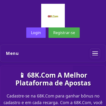
Login
Registrar-se
Menu
📱 68K.Com A Melhor
Plataforma de Apostas
Cadastre-se na 68K.Com para ganhar bônus no
cadastro e em cada recarga. Com a 68K.Com, você