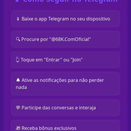
📱 Baixe o app Telegram no seu dispositivo
🔍 Procure por "@68K.ComOficial"
👆 Toque em "Entrar" ou "Join"
🔔 Ative as notificações para não perder
nada
💬 Participe das conversas e interaja
🎁 Receba bônus exclusivos