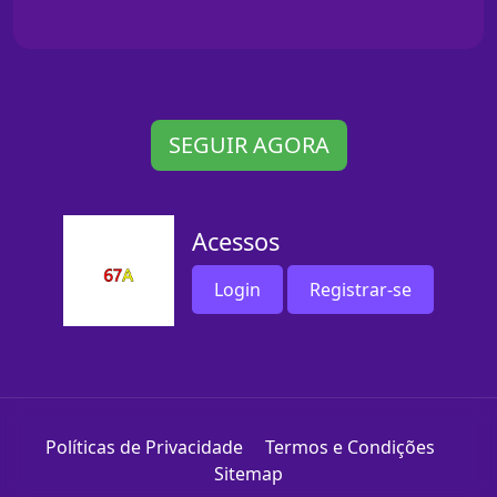
SEGUIR AGORA
Acessos
Login
Registrar-se
Políticas de Privacidade
Termos e Condições
Sitemap