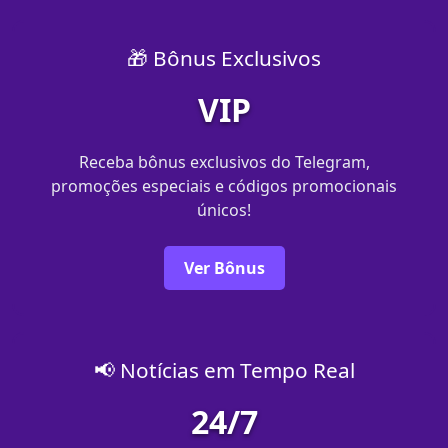
🎁 Bônus Exclusivos
VIP
Receba bônus exclusivos do Telegram,
promoções especiais e códigos promocionais
únicos!
Ver Bônus
📢 Notícias em Tempo Real
24/7