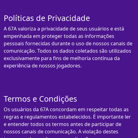
Políticas de Privacidade
A 67A valoriza a privacidade de seus usuários e está
empenhada em proteger todas as informações
pessoais fornecidas durante o uso de nossos canais de
comunicação. Todos os dados coletados são utilizados
exclusivamente para fins de melhoria contínua da
experiência de nossos jogadores.
Termos e Condições
Os usuários da 67A concordam em respeitar todas as
regras e regulamentos estabelecidos. É importante ler
e entender todos os termos antes de participar de
nossos canais de comunicação. A violação destes