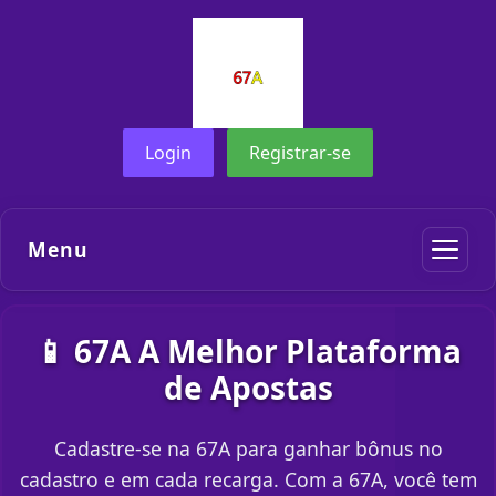
Login
Registrar-se
Menu
📱 67A A Melhor Plataforma
de Apostas
Cadastre-se na 67A para ganhar bônus no
cadastro e em cada recarga. Com a 67A, você tem