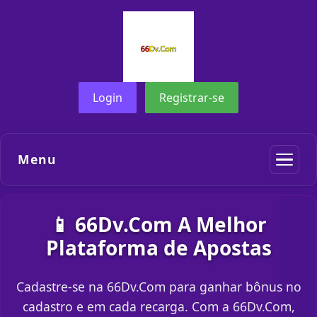
Login
Registrar-se
Menu
📱 66Dv.Com A Melhor
Plataforma de Apostas
Cadastre-se na 66Dv.Com para ganhar bônus no
cadastro e em cada recarga. Com a 66Dv.Com,