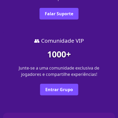
Falar Suporte
👥 Comunidade VIP
1000+
Junte-se a uma comunidade exclusiva de
jogadores e compartilhe experiências!
Entrar Grupo