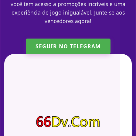
você tem acesso a promoções incríveis e uma
experiência de jogo inigualável. Junte-se aos
vencedores agora!
SEGUIR NO TELEGRAM