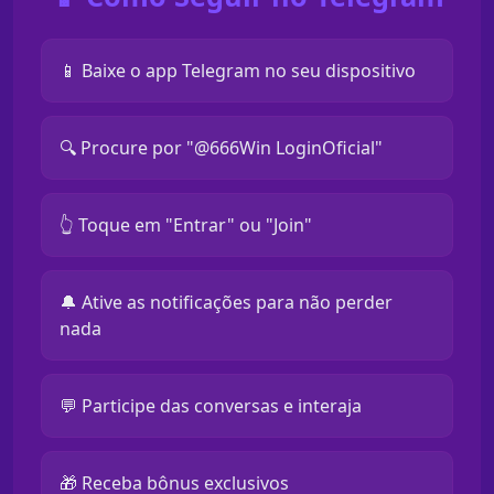
📱 Baixe o app Telegram no seu dispositivo
🔍 Procure por "@666Win LoginOficial"
👆 Toque em "Entrar" ou "Join"
🔔 Ative as notificações para não perder
nada
💬 Participe das conversas e interaja
🎁 Receba bônus exclusivos