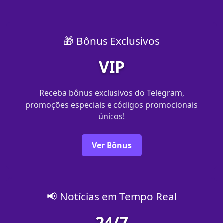
🎁 Bônus Exclusivos
VIP
Receba bônus exclusivos do Telegram,
promoções especiais e códigos promocionais
únicos!
Ver Bônus
📢 Notícias em Tempo Real
24/7