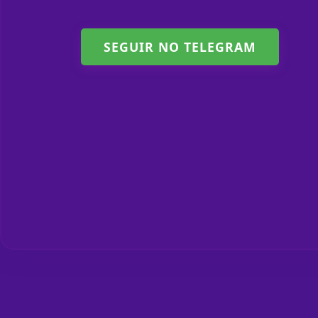
SEGUIR NO TELEGRAM