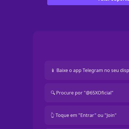
📱 Baixe o app Telegram no seu disp
🔍 Procure por "@65XOficial"
👆 Toque em "Entrar" ou "Join"