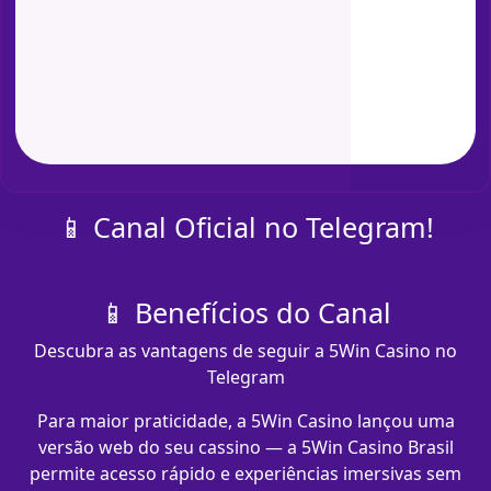
📱 Canal Oficial no Telegram!
📱 Benefícios do Canal
Descubra as vantagens de seguir a 5Win Casino no
Telegram
Para maior praticidade, a 5Win Casino lançou uma
versão web do seu cassino — a 5Win Casino Brasil
permite acesso rápido e experiências imersivas sem