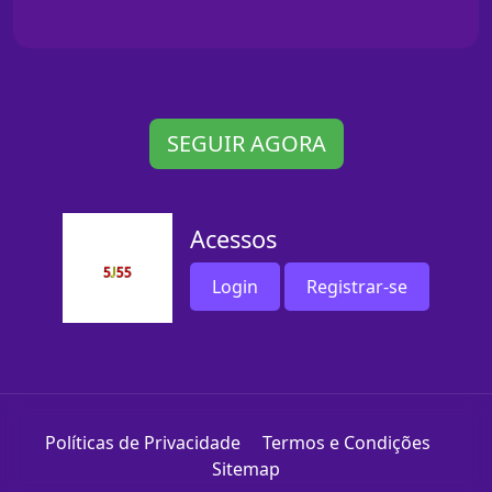
SEGUIR AGORA
Acessos
Login
Registrar-se
Políticas de Privacidade
Termos e Condições
Sitemap