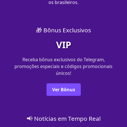
os brasileiros.
🎁 Bônus Exclusivos
VIP
Receba bônus exclusivos do Telegram,
promoções especiais e códigos promocionais
únicos!
Ver Bônus
📢 Notícias em Tempo Real