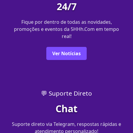
24/7
Fique por dentro de todas as novidades,
promoções e eventos da 5HHh.Com em tempo
real!
Ver Notícias
💬 Suporte Direto
Chat
Suporte direto via Telegram, respostas rápidas e
atendimento personalizado!