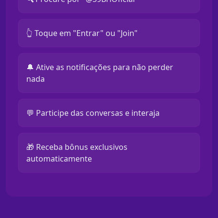
👆 Toque em "Entrar" ou "Join"
🔔 Ative as notificações para não perder
nada
💬 Participe das conversas e interaja
🎁 Receba bônus exclusivos
automaticamente