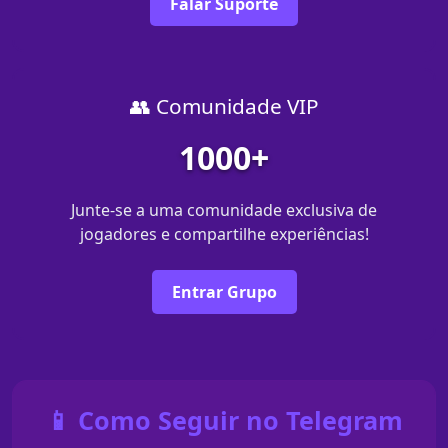
Falar Suporte
👥 Comunidade VIP
1000+
Junte-se a uma comunidade exclusiva de
jogadores e compartilhe experiências!
Entrar Grupo
📱 Como Seguir no Telegram