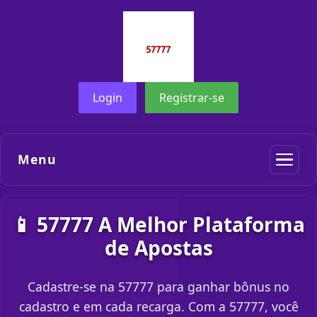
Login
Registrar-se
Menu
📱 57777 A Melhor Plataforma
de Apostas
Cadastre-se na 57777 para ganhar bônus no
cadastro e em cada recarga. Com a 57777, você