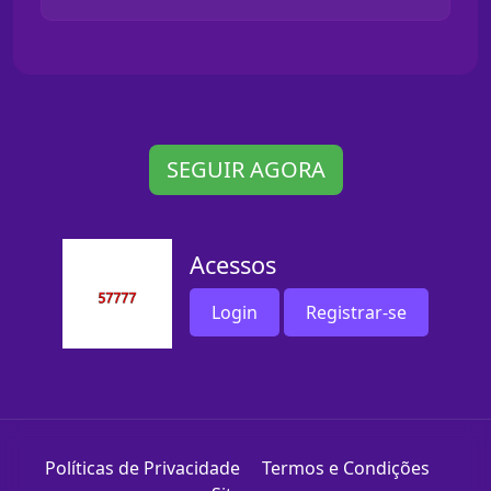
SEGUIR AGORA
Acessos
Login
Registrar-se
Políticas de Privacidade
Termos e Condições