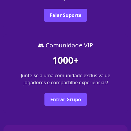
Falar Suporte
👥 Comunidade VIP
1000+
Junte-se a uma comunidade exclusiva de
jogadores e compartilhe experiências!
Entrar Grupo