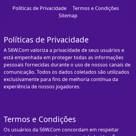
Políticas de Privacidade
Termos e Condições
Sitemap
Políticas de Privacidade
A 56W.Com valoriza a privacidade de seus usuários e
está empenhada em proteger todas as informações
pessoais fornecidas durante o uso de nossos canais de
comunicação. Todos os dados coletados são utilizados
exclusivamente para fins de melhoria contínua da
experiência de nossos jogadores.
Termos e Condições
Os usuários da 56W.Com concordam em respeitar