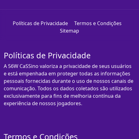
Políticas de Privacidade
Termos e Condições
Sitemap
Políticas de Privacidade
A 56W CaSSino valoriza a privacidade de seus usuários
e está empenhada em proteger todas as informações
pessoais fornecidas durante o uso de nossos canais de
comunicação. Todos os dados coletados são utilizados
exclusivamente para fins de melhoria contínua da
experiência de nossos jogadores.
Termos e Condições