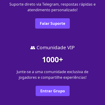
Suporte direto via Telegram, respostas rápidas e
atendimento personalizado!
Falar Suporte
👥 Comunidade VIP
1000+
Junte-se a uma comunidade exclusiva de
jogadores e compartilhe experiências!
Entrar Grupo