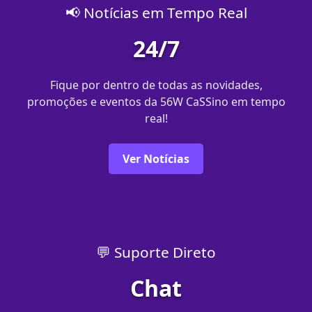
📢 Notícias em Tempo Real
24/7
Fique por dentro de todas as novidades,
promoções e eventos da 56W CaSSino em tempo
real!
Ver Notícias
💬 Suporte Direto
Chat