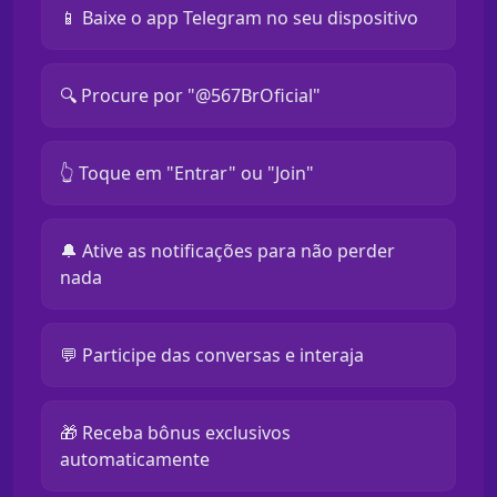
📱 Baixe o app Telegram no seu dispositivo
🔍 Procure por "@567BrOficial"
👆 Toque em "Entrar" ou "Join"
🔔 Ative as notificações para não perder
nada
💬 Participe das conversas e interaja
🎁 Receba bônus exclusivos
automaticamente