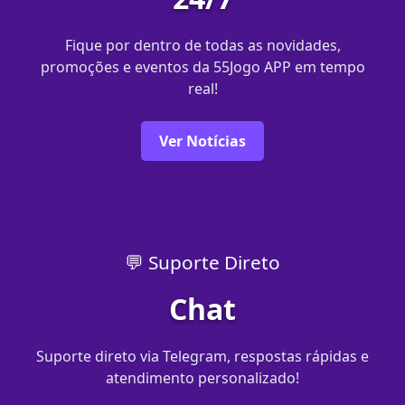
Fique por dentro de todas as novidades,
promoções e eventos da 55Jogo APP em tempo
real!
Ver Notícias
💬 Suporte Direto
Chat
Suporte direto via Telegram, respostas rápidas e
atendimento personalizado!