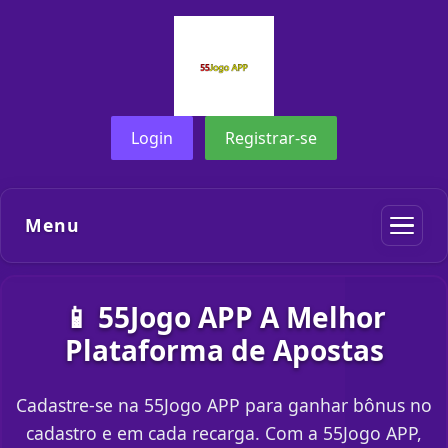
Login
Registrar-se
Menu
📱 55Jogo APP A Melhor
Plataforma de Apostas
Cadastre-se na 55Jogo APP para ganhar bônus no
cadastro e em cada recarga. Com a 55Jogo APP,