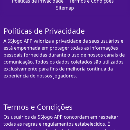
Políticas de Privacidade
Termos e Condições
Sitemap
Políticas de Privacidade
A 55Jogo APP valoriza a privacidade de seus usuários e
está empenhada em proteger todas as informações
pessoais fornecidas durante o uso de nossos canais de
comunicação. Todos os dados coletados são utilizados
exclusivamente para fins de melhoria contínua da
experiência de nossos jogadores.
Termos e Condições
Os usuários da 55Jogo APP concordam em respeitar
todas as regras e regulamentos estabelecidos. É