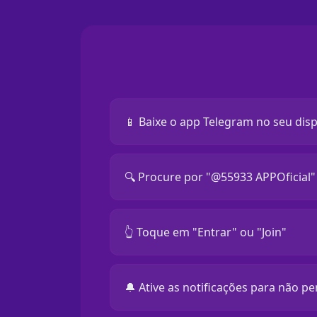
📱 Baixe o app Telegram no seu disp
🔍 Procure por "@55933 APPOficial"
👆 Toque em "Entrar" ou "Join"
🔔 Ative as notificações para não p