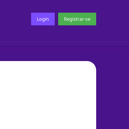
Login
Registrar-se