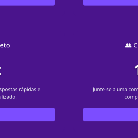
reto
👥 
t
espostas rápidas e
Junte-se a uma com
lizado!
compa
e