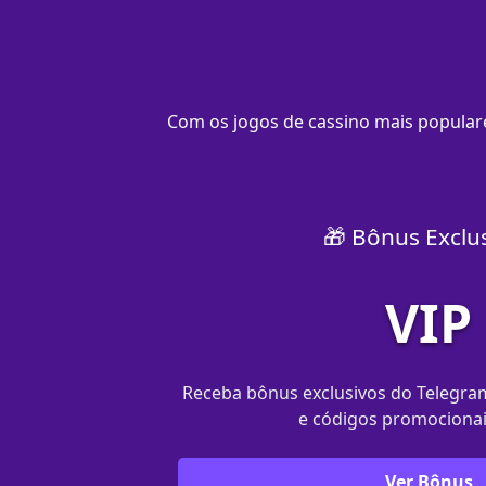
Com os jogos de cassino mais populare
🎁 Bônus Exclu
VIP
Receba bônus exclusivos do Telegra
e códigos promocionai
Ver Bônus