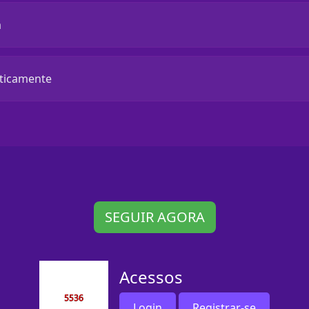
a
aticamente
SEGUIR AGORA
Acessos
Login
Registrar-se