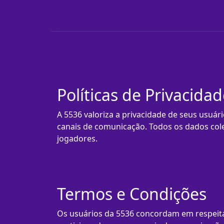
Políticas de Privacida
A 5536 valoriza a privacidade de seus usuá
canais de comunicação. Todos os dados cole
jogadores.
Termos e Condições
Os usuários da 5536 concordam em respeitar