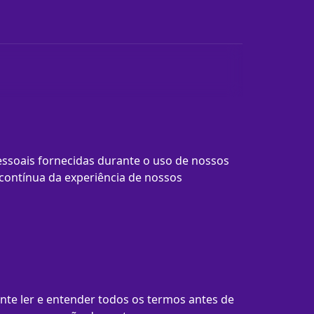
essoais fornecidas durante o uso de nossos
 contínua da experiência de nossos
nte ler e entender todos os termos antes de