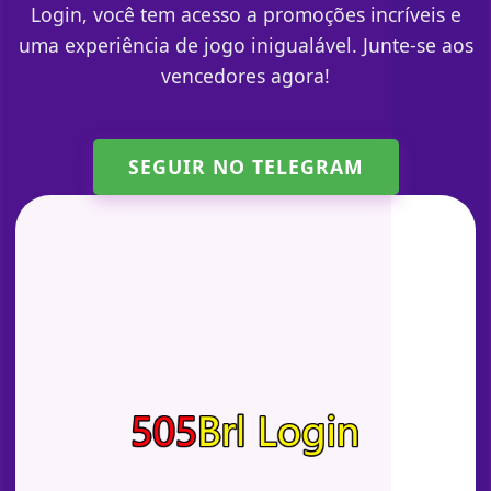
Login, você tem acesso a promoções incríveis e
uma experiência de jogo inigualável. Junte-se aos
vencedores agora!
SEGUIR NO TELEGRAM