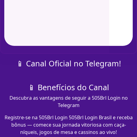
📱 Canal Oficial no Telegram!
📱 Benefícios do Canal
Descubra as vantagens de seguir a 505Brl Login no
Telegram
Registre-se na 505Brl Login 505Brl Login Brasil e receba
bônus — comece sua jornada vitoriosa com caça-
níqueis, jogos de mesa e cassinos ao vivo!