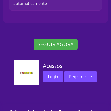
automaticamente
SEGUIR AGORA
Acessos
Login
Registrar-se