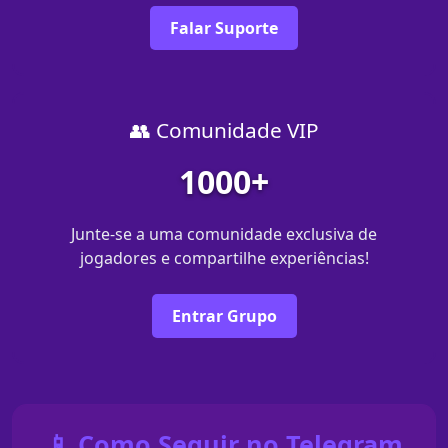
Falar Suporte
👥 Comunidade VIP
1000+
Junte-se a uma comunidade exclusiva de
jogadores e compartilhe experiências!
Entrar Grupo
📱 Como Seguir no Telegram