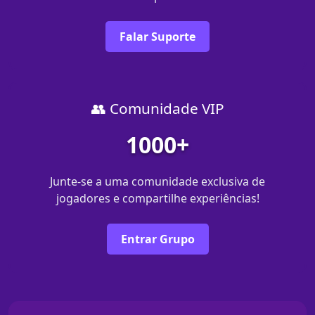
Falar Suporte
👥 Comunidade VIP
1000+
Junte-se a uma comunidade exclusiva de
jogadores e compartilhe experiências!
Entrar Grupo