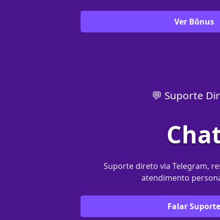
Ver Bônus
💬 Suporte Di
Cha
Suporte direto via Telegram, r
atendimento persona
Falar Suport