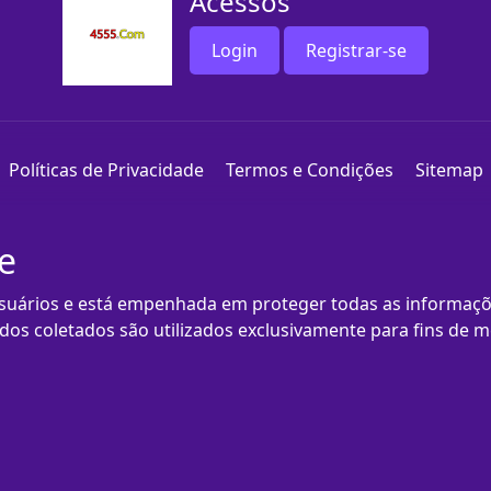
Acessos
Login
Registrar-se
Políticas de Privacidade
Termos e Condições
Sitemap
de
usuários e está empenhada em proteger todas as informaçõ
os coletados são utilizados exclusivamente para fins de m