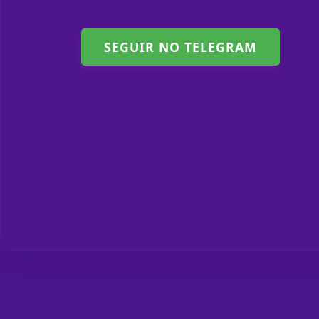
SEGUIR NO TELEGRAM