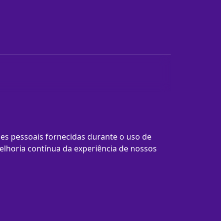
es pessoais fornecidas durante o uso de
elhoria contínua da experiência de nossos