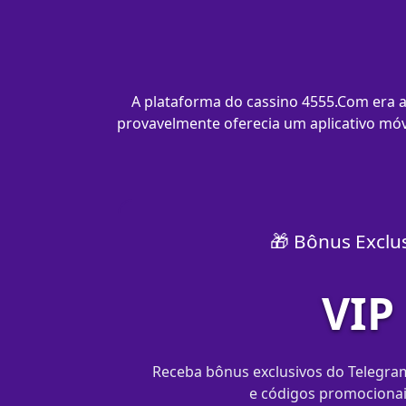
A plataforma do cassino 4555.Com era a
provavelmente oferecia um aplicativo móve
🎁 Bônus Exclu
VIP
Receba bônus exclusivos do Telegra
e códigos promocionai