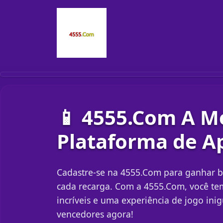
📱 4555.Com A M
Plataforma de A
Cadastre-se na 4555.Com para ganhar 
cada recarga. Com a 4555.Com, você t
incríveis e uma experiência de jogo inig
vencedores agora!