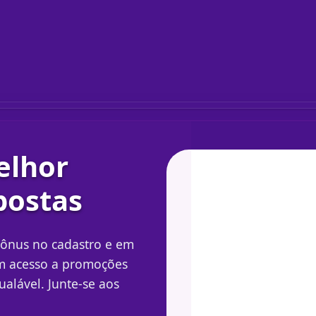
elhor
postas
bônus no cadastro e em
em acesso a promoções
ualável. Junte-se aos