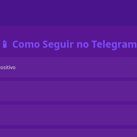
📱 Como Seguir no Telegram
ositivo