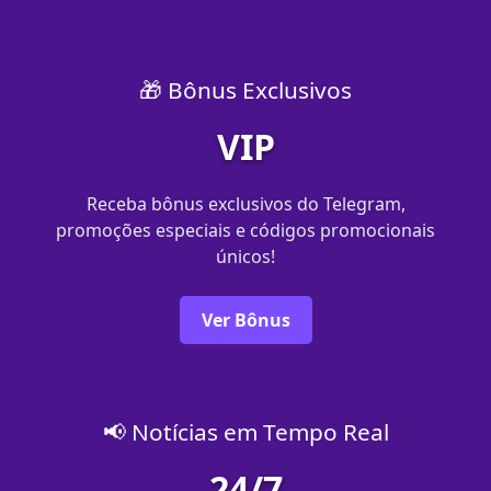
🎁 Bônus Exclusivos
VIP
Receba bônus exclusivos do Telegram,
promoções especiais e códigos promocionais
únicos!
Ver Bônus
📢 Notícias em Tempo Real
24/7