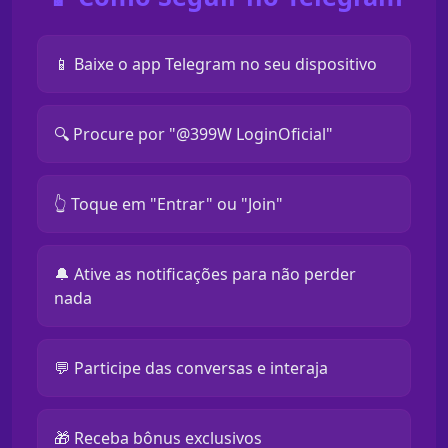
📱 Baixe o app Telegram no seu dispositivo
🔍 Procure por "@399W LoginOficial"
👆 Toque em "Entrar" ou "Join"
🔔 Ative as notificações para não perder
nada
💬 Participe das conversas e interaja
🎁 Receba bônus exclusivos