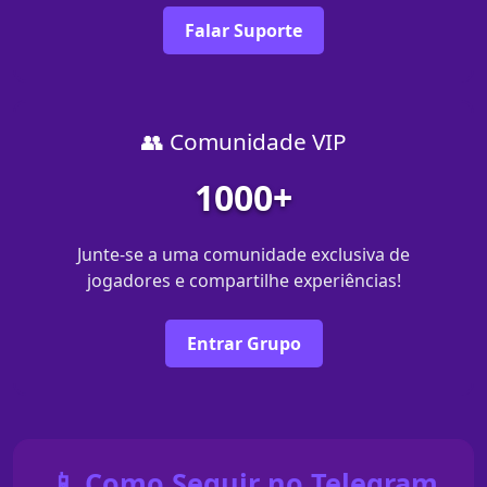
Falar Suporte
👥 Comunidade VIP
1000+
Junte-se a uma comunidade exclusiva de
jogadores e compartilhe experiências!
Entrar Grupo
📱 Como Seguir no Telegram