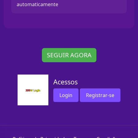
automaticamente
SEGUIR AGORA
Acessos
Login
Registrar-se