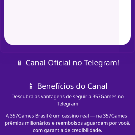
📱 Canal Oficial no Telegram!
📱 Benefícios do Canal
Descubra as vantagens de seguir a 357Games no
Telegram
A 357Games Brasil é um cassino real — na 357Games ,
prêmios milionários e reembolsos aguardam por você,
com garantia de credibilidade.