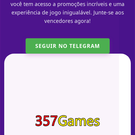
você tem acesso a promoções incríveis e uma
experiência de jogo inigualável. Junte-se aos
vencedores agora!
SEGUIR NO TELEGRAM