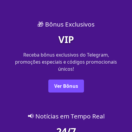
🎁 Bônus Exclusivos
VIP
Receba bônus exclusivos do Telegram,
promoções especiais e códigos promocionais
únicos!
Ver Bônus
📢 Notícias em Tempo Real
24/7