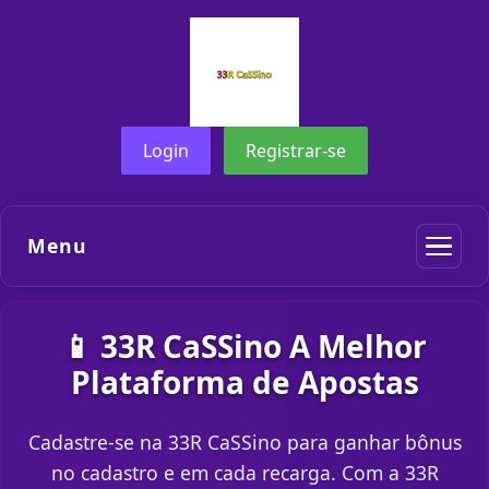
Login
Registrar-se
Menu
📱 33R CaSSino A Melhor
Plataforma de Apostas
Cadastre-se na 33R CaSSino para ganhar bônus
no cadastro e em cada recarga. Com a 33R