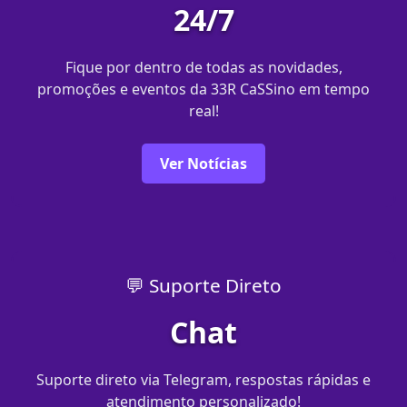
24/7
Fique por dentro de todas as novidades,
promoções e eventos da 33R CaSSino em tempo
real!
Ver Notícias
💬 Suporte Direto
Chat
Suporte direto via Telegram, respostas rápidas e
atendimento personalizado!