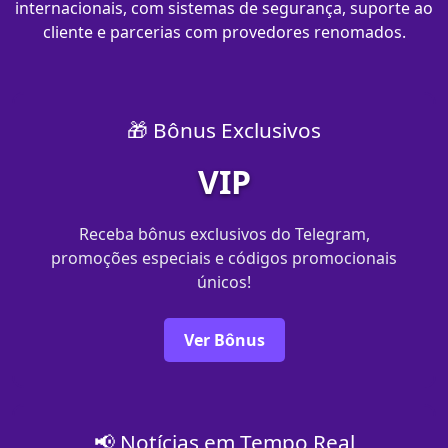
internacionais, com sistemas de segurança, suporte ao
cliente e parcerias com provedores renomados.
🎁 Bônus Exclusivos
VIP
Receba bônus exclusivos do Telegram,
promoções especiais e códigos promocionais
únicos!
Ver Bônus
📢 Notícias em Tempo Real