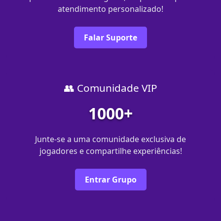
atendimento personalizado!
Falar Suporte
👥 Comunidade VIP
1000+
Junte-se a uma comunidade exclusiva de
jogadores e compartilhe experiências!
Entrar Grupo