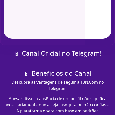
📱 Canal Oficial no Telegram!
📱 Benefícios do Canal
Descubra as vantagens de seguir a 18N.Com no
Telegram
Apesar disso, a ausência de um perfil não significa
necessariamente que a seja insegura ou não confiável.
A plataforma opera com base em padrões