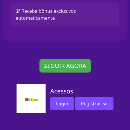
🎁 Receba bônus exclusivos
automaticamente
SEGUIR AGORA
Acessos
Login
Registrar-se