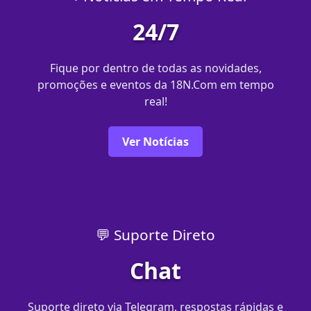
24/7
Fique por dentro de todas as novidades,
promoções e eventos da 18N.Com em tempo
real!
Ver Notícias
💬 Suporte Direto
Chat
Suporte direto via Telegram, respostas rápidas e