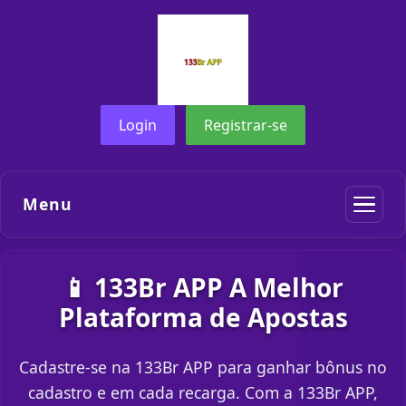
Login
Registrar-se
Menu
📱 133Br APP A Melhor
Plataforma de Apostas
Cadastre-se na 133Br APP para ganhar bônus no
cadastro e em cada recarga. Com a 133Br APP,