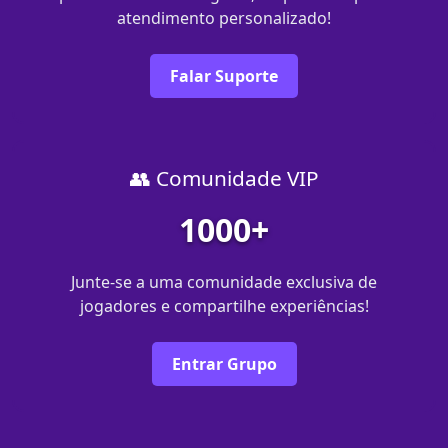
atendimento personalizado!
Falar Suporte
👥 Comunidade VIP
1000+
Junte-se a uma comunidade exclusiva de
jogadores e compartilhe experiências!
Entrar Grupo