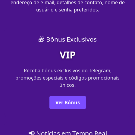
endereço de e-mail, detalhes de contato, nome de
usuário e senha preferidos.
🎁 Bônus Exclusivos
VIP
Receba bônus exclusivos do Telegram,
promoções especiais e códigos promocionais
únicos!
Ver Bônus
📢 Notícias em Tempo Real