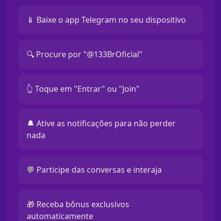
📱 Baixe o app Telegram no seu dispositivo
🔍 Procure por "@133BrOficial"
👆 Toque em "Entrar" ou "Join"
🔔 Ative as notificações para não perder
nada
💬 Participe das conversas e interaja
🎁 Receba bônus exclusivos
automaticamente