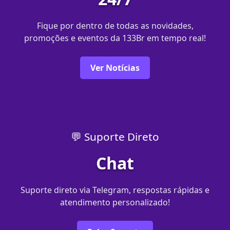
Fique por dentro de todas as novidades,
promoções e eventos da 133Br em tempo real!
Ver Notícias
💬 Suporte Direto
Chat
Suporte direto via Telegram, respostas rápidas e
atendimento personalizado!