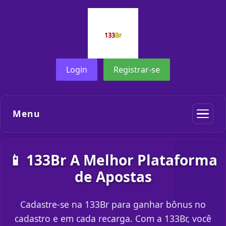
Login
Registrar-se
Menu
📱 133Br A Melhor Plataforma
de Apostas
Cadastre-se na 133Br para ganhar bônus no
cadastro e em cada recarga. Com a 133Br, você