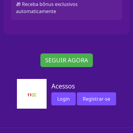
🎁 Receba bônus exclusivos
automaticamente
SEGUIR AGORA
Acessos
Login
Registrar-se