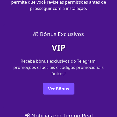
permite que você revise as permissões antes de
prosseguir com a instalação.
🎁 Bônus Exclusivos
VIP
Receba bônus exclusivos do Telegram,
promoções especiais e códigos promocionais
únicos!
Ver Bônus
📢 Notícias em Tempo Real