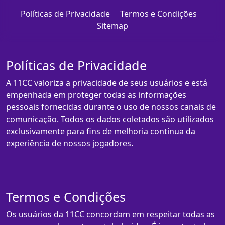
Políticas de Privacidade
Termos e Condições
Sitemap
Políticas de Privacidade
A 11CC valoriza a privacidade de seus usuários e está
empenhada em proteger todas as informações
pessoais fornecidas durante o uso de nossos canais de
comunicação. Todos os dados coletados são utilizados
exclusivamente para fins de melhoria contínua da
experiência de nossos jogadores.
Termos e Condições
Os usuários da 11CC concordam em respeitar todas as