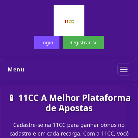
Login
Registrar-se
Menu
📱 11CC A Melhor Plataforma
de Apostas
Cadastre-se na 11CC para ganhar bônus no
cadastro e em cada recarga. Com a 11CC, você