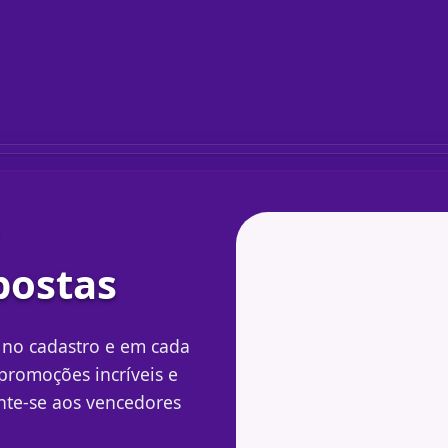
postas
 no cadastro e em cada
promoções incríveis e
unte-se aos vencedores