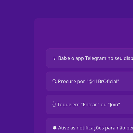
📱 Baixe o app Telegram no seu disp
🔍 Procure por "@11BrOficial"
👆 Toque em "Entrar" ou "Join"
🔔 Ative as notificações para não p