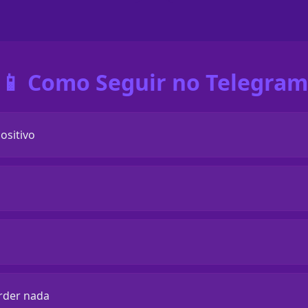
📱 Como Seguir no Telegram
ositivo
erder nada