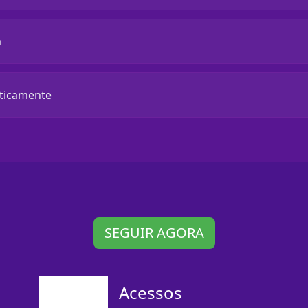
a
aticamente
SEGUIR AGORA
Acessos