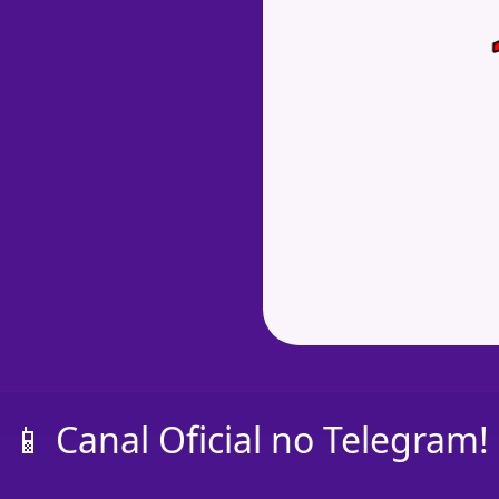
📱 Canal Oficial no Telegram!