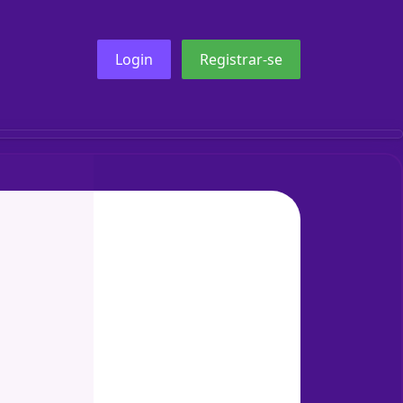
Login
Registrar-se