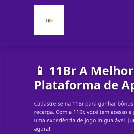
📱 11Br A Melhor
Plataforma de A
Cadastre-se na 11Br para ganhar bônus
recarga. Com a 11Br, você tem acesso a 
uma experiência de jogo inigualável. J
agora!