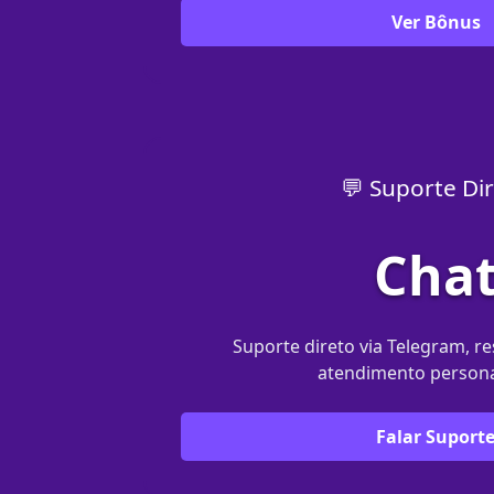
Ver Bônus
💬 Suporte Di
Cha
Suporte direto via Telegram, r
atendimento persona
Falar Suport