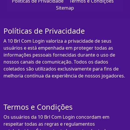
Políticas de Privacidade
Termos e Condições
Sitemap
Políticas de Privacidade
A 10 Brl Com Login valoriza a privacidade de seus
usuários e está empenhada em proteger todas as
informações pessoais fornecidas durante o uso de
nossos canais de comunicação. Todos os dados
coletados são utilizados exclusivamente para fins de
melhoria contínua da experiência de nossos jogadores.
Termos e Condições
Os usuários da 10 Brl Com Login concordam em
respeitar todas as regras e regulamentos